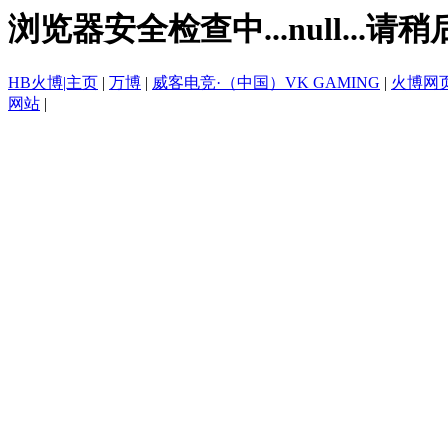
浏览器安全检查中...null...请稍
HB火博|主页
|
万博
|
威客电竞·（中国）VK GAMING
|
火博网
网站
|