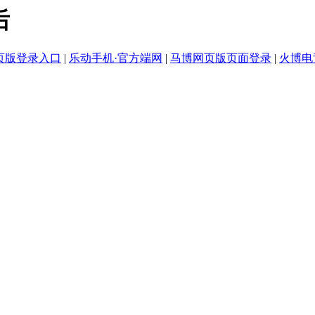
后
页版登录入口
|
乐动手机·官方端网
|
马博网页版页面登录
|
火博电