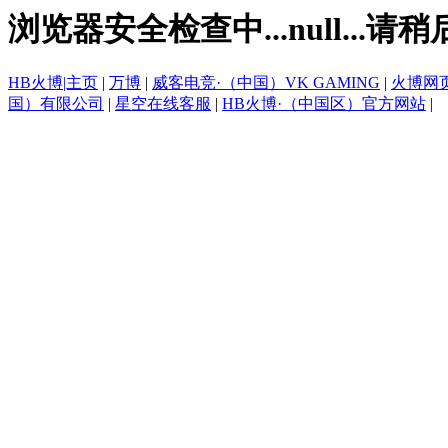
浏览器安全检查中...null...请稍
HB火博|主页
|
万博
|
威客电竞·（中国）VK GAMING
|
火博网
国）有限公司
|
星空在线客服
|
HB火博·（中国区）官方网站
|