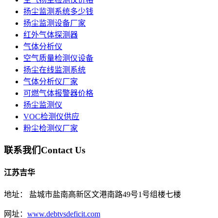
扬尘监测系统多少钱
扬尘监测设备厂家
红外气体探测器
气体分析仪
空气质量检测仪设备
扬尘在线监测系统
气体分析仪厂家
可燃气体报警器价格
扬尘监测仪
VOC检测仪供应
粉尘检测仪厂家
联系我们
Contact Us
江苏吉华
地址： 盐城市盐南高新区文港南路49号1号组楼七楼
网址：
www.debtvsdeficit.com