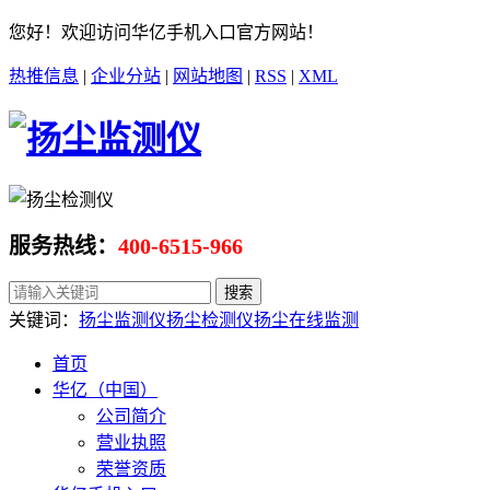
您好！欢迎访问华亿手机入口官方网站！
热推信息
|
企业分站
|
网站地图
|
RSS
|
XML
服务热线：
400-6515-966
关键词：
扬尘监测仪
扬尘检测仪
扬尘在线监测
首页
华亿（中国）
公司简介
营业执照
荣誉资质