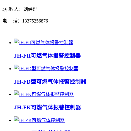
联 系 人：刘经理
电 话：13375256876
JH-FII可燃气体报警控制器
JH-FD型可燃气体报警控制器
JH-FK可燃气体报警控制器